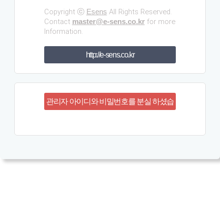
Copyright ⓒ
All Rights Reserved.
Esens
Contact
for more
master@e-sens.co.kr
Information.
http://e-sens.co.kr
관리자 아이디와 비밀번호를 분실 하셨습
니까?